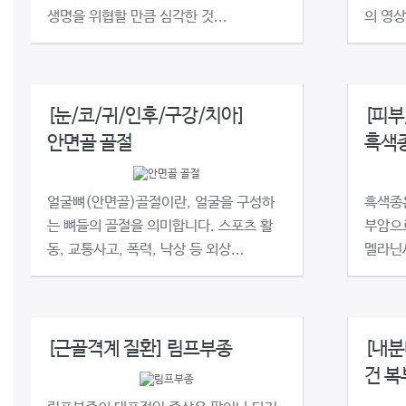
생명을 위협할 만큼 심각한 것...
의 영상
[눈/코/귀/인후/구강/치아]
[피부
안면골 골절
흑색
얼굴뼈(안면골)골절이란, 얼굴을 구성하
흑색종
는 뼈들의 골절을 의미합니다. 스포츠 활
부암으
동, 교통사고, 폭력, 낙상 등 외상...
멜라닌세
[근골격계 질환] 림프부종
[내분
건 