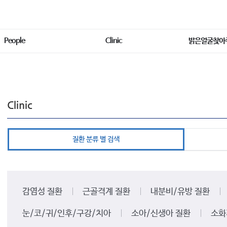
People
Clinic
밝은얼굴찾아
Clinic
질환 분류 별 검색
감염성 질환
근골격계 질환
내분비/유방 질환
눈/코/귀/인후/구강/치아
소아/신생아 질환
소화