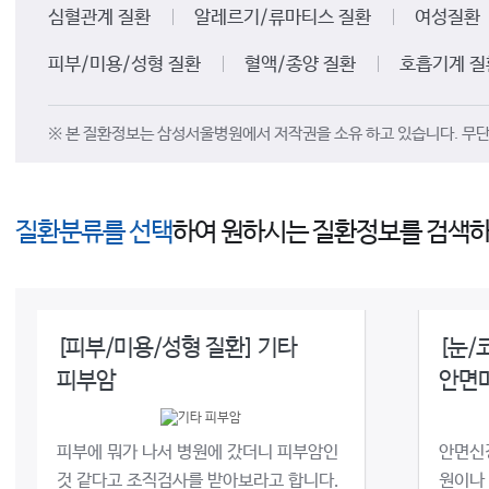
심혈관계 질환
알레르기/류마티스 질환
여성질환
피부/미용/성형 질환
혈액/종양 질환
호흡기계 질
※ 본 질환정보는 삼성서울병원에서 저작권을 소유 하고 있습니다. 무단 
질환분류를 선택
하여 원하시는 질환정보를 검색하
[피부/미용/성형 질환] 기타
[눈/
피부암
안면
피부에 뭐가 나서 병원에 갔더니 피부암인
안면신경
것 같다고 조직검사를 받아보라고 합니다.
원이나 