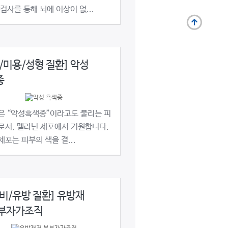
검사를 통해 뇌에 이상이 없...
/미용/성형 질환] 악성
종
은 “악성흑색종”이라고도 불리는 피
로서, 멜라닌 세포에서 기원합니다.
포는 피부의 색을 결...
비/유방 질환] 유방재
복부자가조직