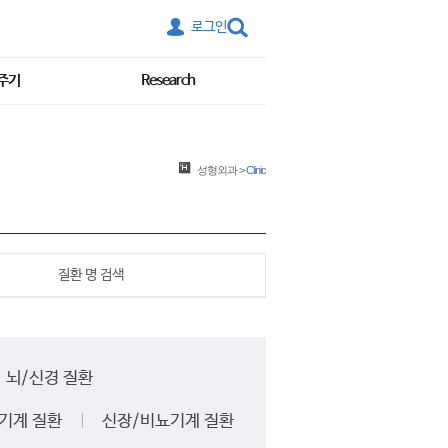
로그인
주기
Research
성형외과
>
Clinic
질환 명 검색
뇌/신경 질환
기계 질환
신장/비뇨기계 질환