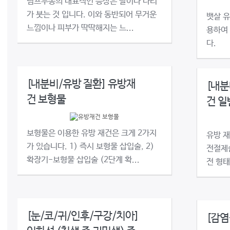
림프부종의 대표적인 증상은 팔이나 다리
가 붓는 것 입니다. 이와 동반되어 무거운
뱃살 
느낌이나 피부가 딱딱해지는 느...
용하여
다.
[내분비/유방 질환] 유방재
[내분
건 보형물
건 일
보형물은 이용한 유방 재건은 크게 2가지
유방 
가 있습니다. 1) 즉시 보형물 삽입술, 2)
전절제
확장기-보형물 삽입술 (2단계 확...
전 형태
[눈/코/귀/인후/구강/치아]
[감염