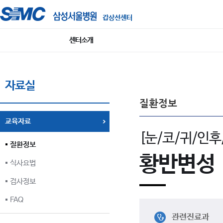
갑상선센터
센터소개
자료실
질환정보
교육자료
[눈/코/귀/인후
질환정보
황반변성
식사요법
검사정보
FAQ
관련진료과