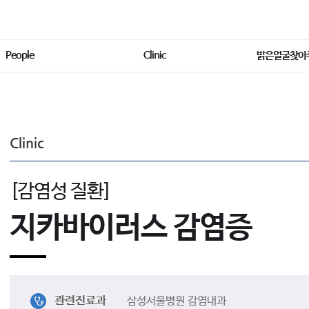
People
Clinic
밝은얼굴찾아
Clinic
[감염성 질환]
지카바이러스 감염증
관련진료과
삼성서울병원 감염내과