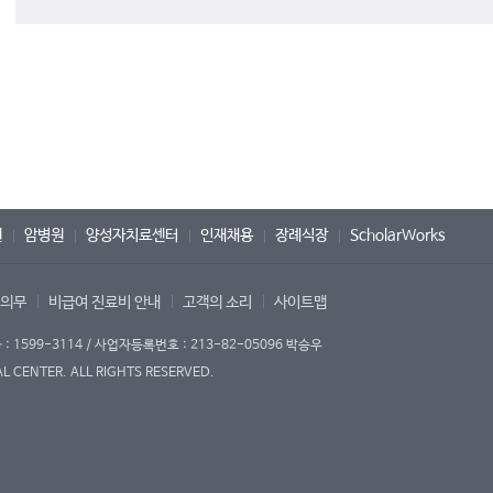
원
암병원
양성자치료센터
인재채용
장례식장
ScholarWorks
 의무
비급여 진료비 안내
고객의 소리
사이트맵
1599-3114 / 사업자등록번호 : 213-82-05096 박승우
 CENTER. ALL RIGHTS RESERVED.