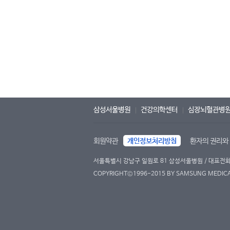
삼성서울병원
건강의학센터
심장뇌혈관병
회원약관
개인정보처리방침
환자의 권리와
서울특별시 강남구 일원로 81 삼성서울병원 / 대표전화 : 
COPYRIGHT©1996-2015 BY SAMSUNG MEDICAL