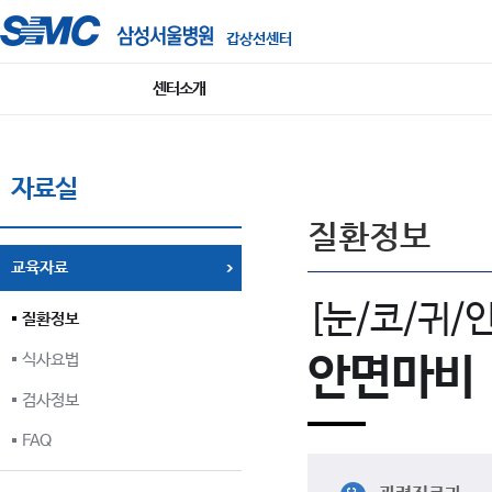
갑상선센터
센터소개
자료실
질환정보
교육자료
[눈/코/귀/
질환정보
식사요법
안면마비
검사정보
FAQ