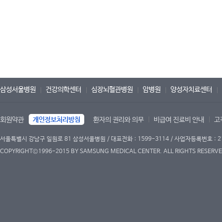
삼성서울병원
건강의학센터
심장뇌혈관병원
암병원
양성자치료센터
회원약관
개인정보처리방침
환자의 권리와 의무
비급여 진료비 안내
고
서울특별시 강남구 일원로 81 삼성서울병원 / 대표전화 : 1599-3114 / 사업자등록번호 : 2
COPYRIGHT©1996-2015 BY SAMSUNG MEDICAL CENTER. ALL RIGHTS RESERVE