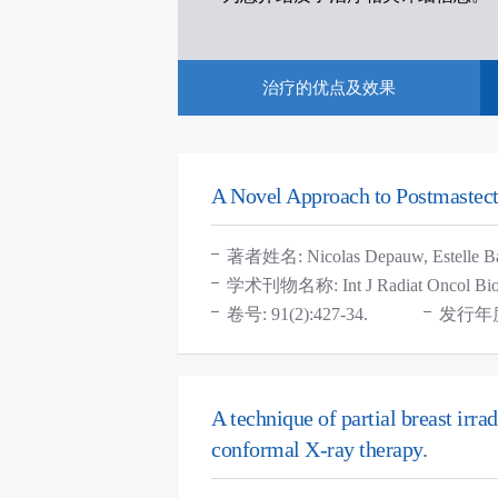
治疗的优点及
效果
A Novel Approach to Postmastec
著者姓名: Nicolas Depauw, Estelle Batin
学术刊物名称: Int J Radiat Oncol Biol
卷号: 91(2):427-34.
发行年度: 
A technique of partial breast irr
conformal X-ray therapy.