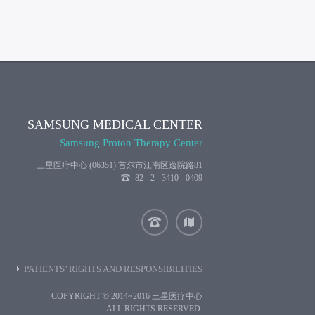
SAMSUNG MEDICAL CENTER
Samsung Proton Therapy Center
三星医疗中心 (06351) 首尔市江南区逸院路81
82 - 2 - 3410 - 0409
PATIENTS’ RIGHTS AND RESPONSIBILITIES
COPYRIGHT © 2014~2016 三星医疗中心
ALL RIGHTS RESERVED.