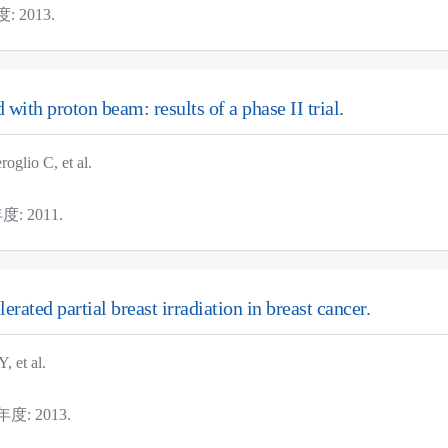
 2013.
d with proton beam: results of a phase II trial.
lio C, et al.
: 2011.
erated partial breast irradiation in breast cancer.
 et al.
度: 2013.