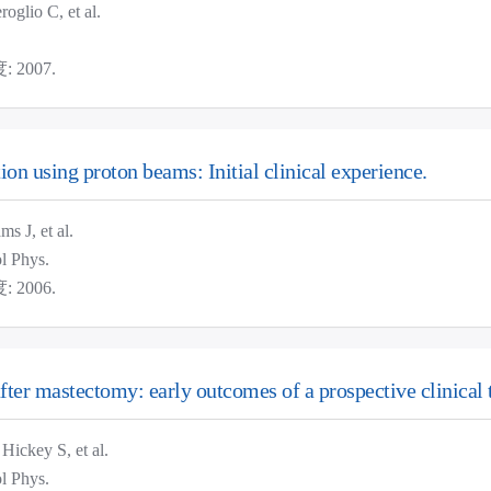
lio C, et al.
 2007.
tion using proton beams: Initial clinical experience.
J, et al.
 Phys.
 2006.
fter mastectomy: early outcomes of a prospective clinical t
ckey S, et al.
 Phys.