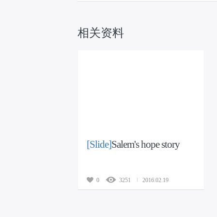
相关资料
[Slide]
Salem's hope story
0
3251
2016.02.19