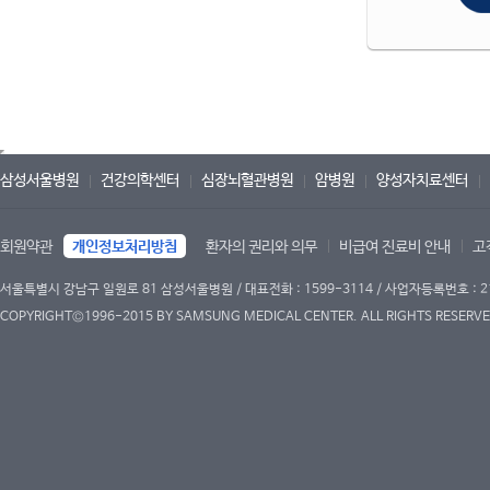
삼성서울병원
건강의학센터
심장뇌혈관병원
암병원
양성자치료센터
회원약관
개인정보처리방침
환자의 권리와 의무
비급여 진료비 안내
고
서울특별시 강남구 일원로 81 삼성서울병원 / 대표전화 : 1599-3114 / 사업자등록번호 : 2
COPYRIGHT©1996-2015 BY SAMSUNG MEDICAL CENTER. ALL RIGHTS RESERVE