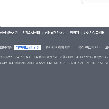
삼성서울병원
건강의학센터
심장뇌혈관병원
암병원
양성자치료센터
회원약관
개인정보처리방침
환자의 권리와 의무
비급여 진료비 안내
고
서울특별시 강남구 일원로 81 삼성서울병원 / 대표전화 : 1599-3114 / 사업자등록번호 : 2
COPYRIGHT©1996-2015 BY SAMSUNG MEDICAL CENTER. ALL RIGHTS RESERVE