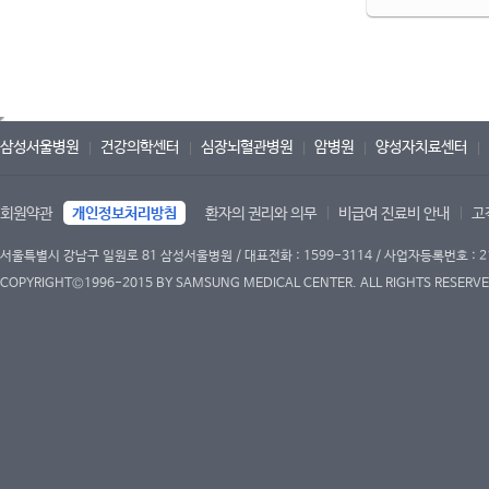
삼성서울병원
건강의학센터
심장뇌혈관병원
암병원
양성자치료센터
회원약관
개인정보처리방침
환자의 권리와 의무
비급여 진료비 안내
고
서울특별시 강남구 일원로 81 삼성서울병원 / 대표전화 : 1599-3114 / 사업자등록번호 : 2
COPYRIGHT©1996-2015 BY SAMSUNG MEDICAL CENTER. ALL RIGHTS RESERVE