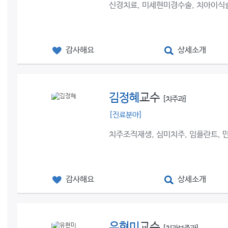
신경치료, 미세현미경수술, 치아이식술
감사해요
상세소개
김정혜
교수
[치주과]
[진료분야]
치주조직재생, 심미치주, 임플란트,
감사해요
상세소개
유현미
교수