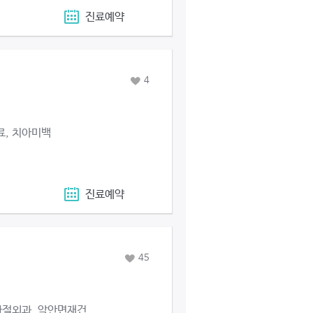
진료예약
4
료, 치아미백
진료예약
45
관절외과, 악안면재건