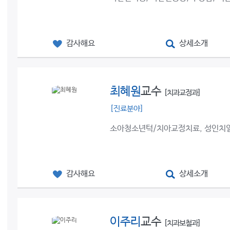
감사해요
상세소개
최혜원
교수
[치과교정과]
[진료분야]
소아청소년턱/치아교정치료, 성인치열
감사해요
상세소개
이주리
교수
[치과보철과]