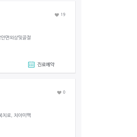
19
 악안면외상및골절
진료예약
0
복치료, 치아미백