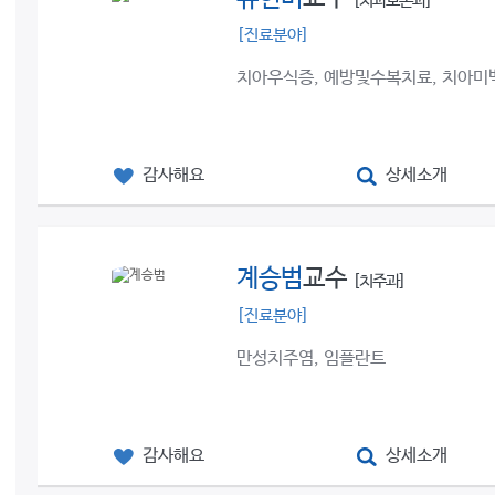
[치과보존과]
[진료분야]
치아우식증, 예방및수복치료, 치아미
감사해요
상세소개
계승범
교수
[치주과]
[진료분야]
만성치주염, 임플란트
감사해요
상세소개