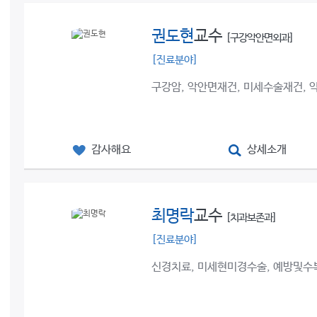
권도현
교수
[구강악안면외과]
[진료분야]
구강암, 악안면재건, 미세수술재건,
감사해요
상세소개
최명락
교수
[치과보존과]
[진료분야]
신경치료, 미세현미경수술, 예방및수