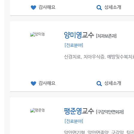
감사해요
상세소개
양미영
교수
[치과보존과]
[진료분야]
신경치료, 치아우식증, 예방및수복치
감사해요
상세소개
팽준영
교수
[구강악안면외과]
[진료분야]
악안면기형, 악안면종양, 구강암, 턱