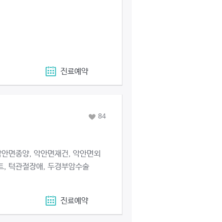
진료예약
84
악안면종양, 악안면재건, 악안면외
트, 턱관절장애, 두경부암수술
진료예약