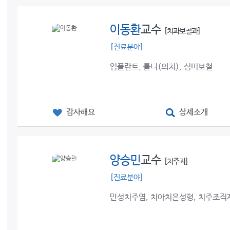
이동환
교수
[치과보철과]
[진료분야]
임플란트, 틀니(의치), 심미보철
감사해요
상세소개
양승민
교수
[치주과]
[진료분야]
만성치주염, 치아치은성형, 치주조직