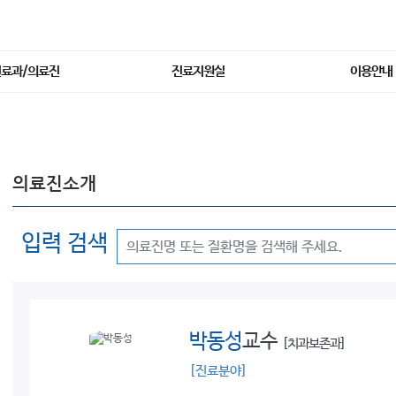
진료과/의료진
진료지원실
이용안내
의료진소개
입력 검색
박동성
교수
[치과보존과]
[진료분야]