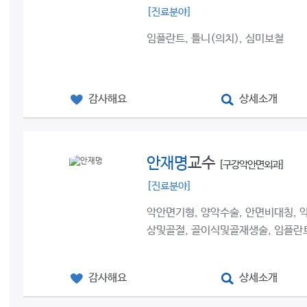
[진료분야]
임플란트, 틀니(의치), 심미보철
감사해요
상세소개
안재명
교수
[구강악안면외과]
[진료분야]
악안면기형, 양악수술, 안면비대칭, 
상및골절, 골이식및골재생술, 임플란
감사해요
상세소개