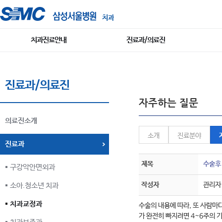
치과
치과진료안내
진료과/의료진
진료과/의료진
자주하는 질문
의료진소개
소개
진료분야
진료과
제목
수술후
구강악안면외과
작성자
관리자
소아.청소년 치과
치과교정과
수술의 내용에 따라, 또 사람마
가 완전히 빠지려면 4~6주의 