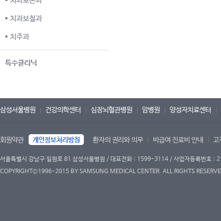
치과보존과
치과보철과
치주과
특수클리닉
삼성서울병원
건강의학센터
심장뇌혈관병원
암병원
양성자치료센터
회원약관
개인정보처리방침
환자의 권리와 의무
비급여 진료비 안내
고
서울특별시 강남구 일원로 81 삼성서울병원 / 대표전화 : 1599-3114 / 사업자등록번호 : 2
COPYRIGHT©1996-2015 BY SAMSUNG MEDICAL CENTER. ALL RIGHTS RESERVE