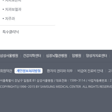
치과보존과
치과보철과
치주과
특수클리닉
삼성서울병원
건강의학센터
심장뇌혈관병원
암병원
양성자치료센터
회원약관
개인정보처리방침
환자의 권리와 의무
비급여 진료비 안내
고
서울특별시 강남구 일원로 81 삼성서울병원 / 대표전화 : 1599-3114 / 사업자등록번호 : 2
COPYRIGHT©1996-2015 BY SAMSUNG MEDICAL CENTER. ALL RIGHTS RESERVE