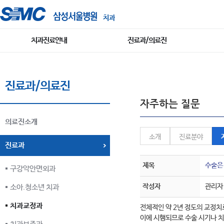
치과
치과진료안내
진료과/의료진
진료과/의료진
자주하는 질문
의료진소개
소개
진료분야
진료과
제목
수술은
구강악안면외과
작성자
관리자
소아.청소년 치과
치과교정과
전체적인 약 2년 정도의 교정치료
이에 시행되므로 수술 시기나 