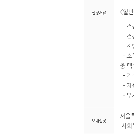
<일반
신청서류
- 건
- 
- 
- 소
중 택
- 거
- 자
- 부
서울특
보내실곳
사회복