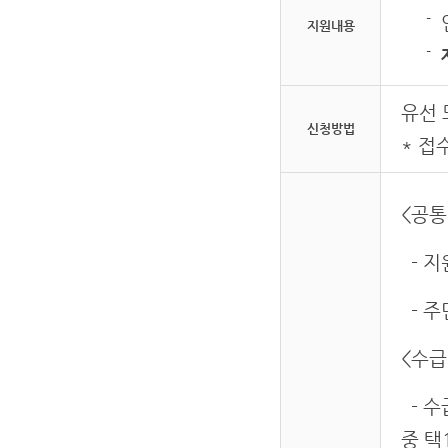
지원내용
유선 
신청방법
* 접
<공통
- 지
- 
<수급
- 수
중 택