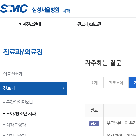
치과
치과진료안내
진료과/의료진
진료과/의료진
자주하는 질문
의료진소개
소개
진료분야
진료과
구강악안면외과
번호
소아.청소년 치과
부모님분들이 우리
치과교정과