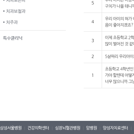
치과보존과
우리 아이는 이상하
5
구치가 나올 테니
치과보철과
우리 아이의 혀가 
4
치주과
음이 좋아지겠죠?
이제 초등학교 2학
특수클리닉
3
많이 벌어진 것 같
2
5살짜리 우리아이의
초등학교 4학년인 
1
가야 할텐데 어떻게
너무 많으니까 그
삼성서울병원
건강의학센터
심장뇌혈관병원
암병원
양성자치료센터