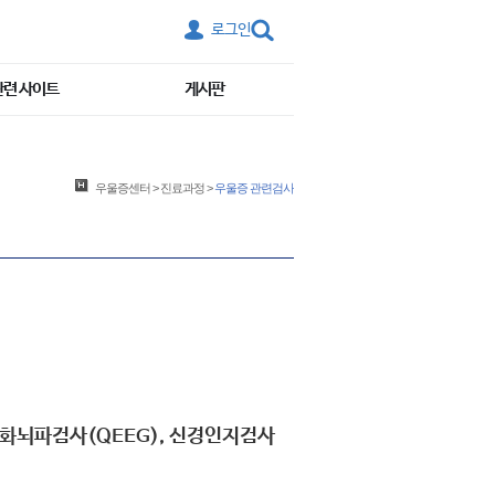
로그인
관련 사이트
게시판
우울증센터
>
진료과정
>
우울증 관련검사
량화뇌파검사(QEEG), 신경인지검사