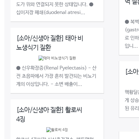
벽 질
도가 위와 연결되지 못한 상태입니다. ●
십이지장 폐쇄(duodenal atresi...
● 복
(gast
[소아/신생아 질환] 태아 비
로 인하
입니...
뇨생식기 질환
● 신우확장증(Renal Pyelectasis) - 산
[소아
전 초음파에서 가장 흔히 발견되는 비뇨기
계의 이상입니다. - 소변 배출이...
핵황달
게 상승
된 유리
[소아/신생아 질환] 활로씨
4징