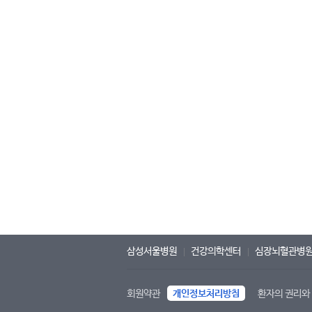
삼성서울병원
건강의학센터
심장뇌혈관병
회원약관
개인정보처리방침
환자의 권리와