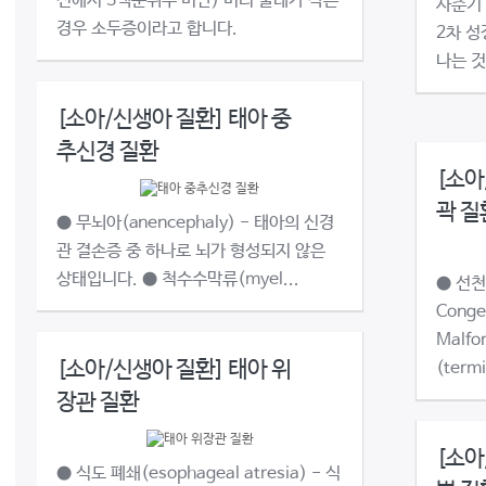
선에서 3백분위수 미만) 머리 둘레가 작은
사춘기
경우 소두증이라고 합니다.
2차 성
나는 것
[소아/신생아 질환] 태아 중
추신경 질환
[소아
곽 질
● 무뇌아(anencephaly) - 태아의 신경
관 결손증 중 하나로 뇌가 형성되지 않은
상태입니다. ● 척수수막류(myel...
● 선천
Conge
Malfo
[소아/신생아 질환] 태아 위
(termi
장관 질환
[소아
● 식도 폐쇄(esophageal atresia) - 식