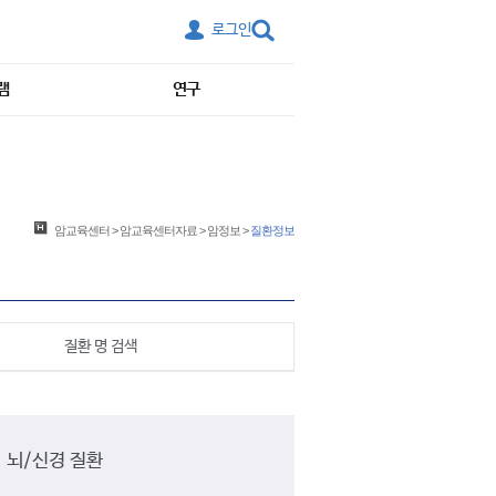
로그인
램
연구
암교육센터
>
암교육센터자료
>
암정보
>
질환정보
질환 명 검색
뇌/신경 질환