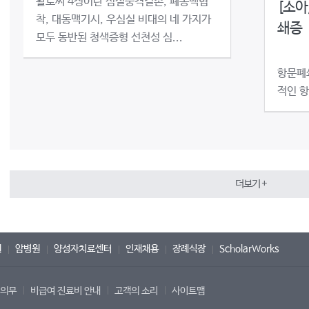
활로씨 4징이란 심실중격결손, 폐동맥협
[소아
착, 대동맥기시, 우심실 비대의 네 가지가
쇄증
모두 동반된 청색증형 선천성 심...
항문폐
적인 항
더보기 +
원
암병원
양성자치료센터
인재채용
장례식장
ScholarWorks
 의무
비급여 진료비 안내
고객의 소리
사이트맵