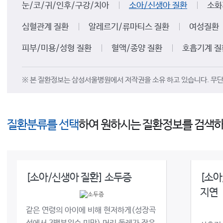
눈/코/귀/인후/구강/치아
소아/신생아 질환
소화
심혈관계 질환
알레르기/류마티스 질환
여성질환
피부/미용/성형 질환
혈액/종양 질환
호흡기계 질
※ 본 질환정보는 삼성서울병원에서 저작권을 소유 하고 있습니다. 무단 
질환분류를 선택
하여 원하시는 질환정보를 검색하
[소아/신생아 질환] 소두증
[소아
지연
같은 연령의 아이에 비해 현저하게(성장곡