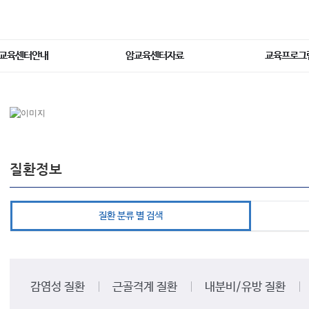
교육센터안내
암교육센터자료
교육프로그
질환정보
질환 분류 별 검색
감염성 질환
근골격계 질환
내분비/유방 질환