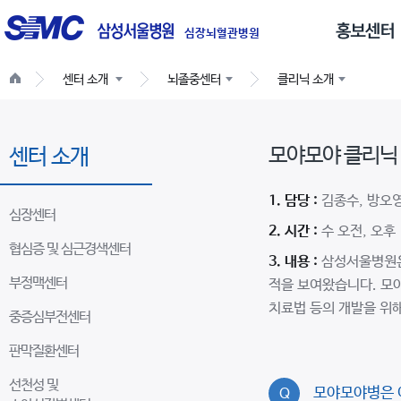
글
로
심장뇌혈관병원
벌
센터 소개
뇌졸중센터
클리닉 소개
네
비
게
모야모야 클리닉
센터 소개
이
션
1. 담당 :
김종수, 방오
심장센터
2. 시간 :
수 오전, 오후
협심증 및 심근경색센터
3. 내용 :
삼성서울병원은 
부정맥센터
적을 보여왔습니다. 모
치료법 등의 개발을 위
중증심부전센터
판막질환센터
선천성 및
모야모야병은 
Q