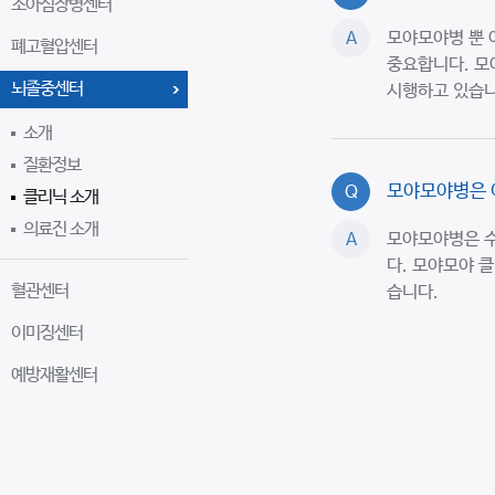
소아심장병센터
모야모야병 뿐 
A
폐고혈압센터
중요합니다. 모
뇌졸중센터
시행하고 있습니
소개
질환정보
모야모야병은 
Q
클리닉 소개
의료진 소개
모야모야병은 수
A
다. 모야모야 
혈관센터
습니다.
이미징센터
예방재활센터