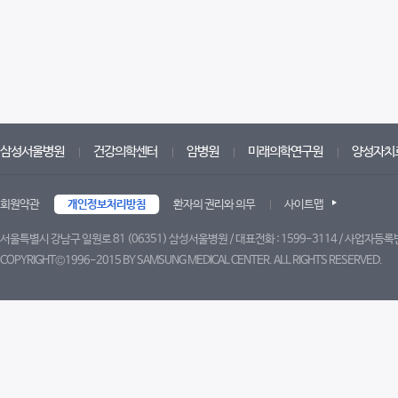
삼성서울병원
건강의학센터
암병원
미래의학연구원
양성자치
회원약관
개인정보처리방침
환자의 권리와 의무
사이트맵
서울특별시 강남구 일원로 81 (06351) 삼성서울병원 / 대표전화 : 1599-3114 / 사업자등록번
COPYRIGHT©1996-2015 BY SAMSUNG MEDICAL CENTER. ALL RIGHTS RESERVED.
트위터
페이스북
블로그
유튜브