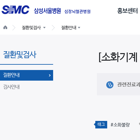
글
로
심장뇌혈관병원
벌
질환및검사
질환안내
네
비
게
질환및검사
이
[소화기계
션
질환안내
관련진료
검사안내
태그
#소화불량