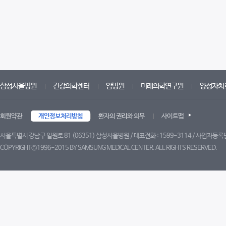
삼성서울병원
건강의학센터
암병원
미래의학연구원
양성자치
회원약관
개인정보처리방침
환자의 권리와 의무
사이트맵
서울특별시 강남구 일원로 81 (06351) 삼성서울병원 / 대표전화 : 1599-3114 / 사업자등록번
COPYRIGHT©1996-2015 BY SAMSUNG MEDICAL CENTER. ALL RIGHTS RESERVED.
트위터
페이스북
블로그
유튜브