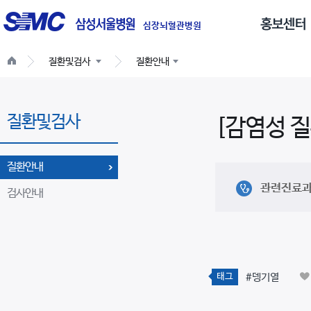
글
로
심장뇌혈관병원
벌
질환및검사
질환안내
네
비
게
질환및검사
이
[감염성 
션
질환안내
관련진료
검사안내
태그
#뎅기열