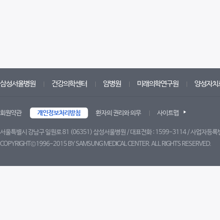
삼성서울병원
건강의학센터
암병원
미래의학연구원
양성자치
회원약관
개인정보처리방침
환자의 권리와 의무
사이트맵
서울특별시 강남구 일원로 81 (06351) 삼성서울병원 / 대표전화 : 1599-3114 / 사업자등록번
COPYRIGHT©1996-2015 BY SAMSUNG MEDICAL CENTER. ALL RIGHTS RESERVED.
트위터
페이스북
블로그
유튜브