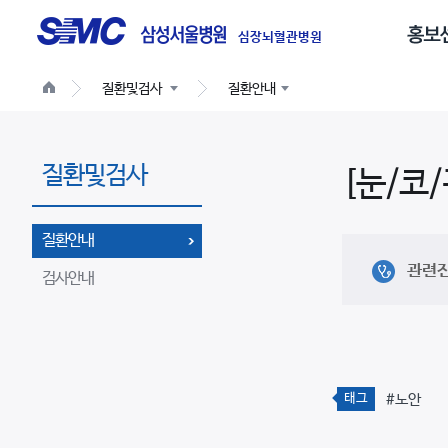
글
로
심장뇌혈관병원
벌
질환및검사
질환안내
네
비
게
질환및검사
이
[눈/코
션
질환안내
관련
검사안내
태그
#노안