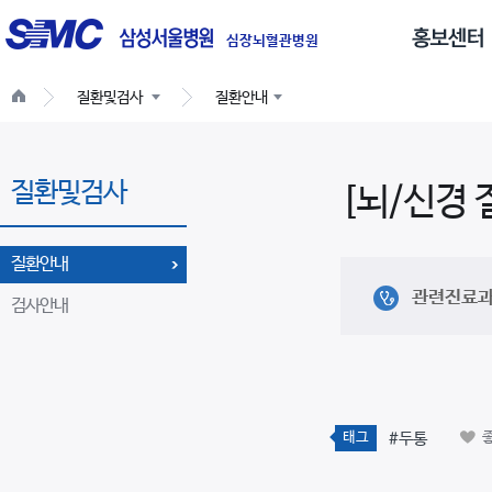
글
로
심장뇌혈관병원
벌
질환및검사
질환안내
네
비
게
질환및검사
이
[뇌/신경 
션
질환안내
관련진료
검사안내
태그
#두통