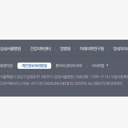
삼성서울병원
건강의학센터
암병원
미래의학연구원
양성자치
회원약관
개인정보처리방침
환자의 권리와 의무
사이트맵
서울특별시 강남구 일원로 81 (06351) 삼성서울병원 / 대표전화 : 1599-3114 / 사업자등록번
COPYRIGHT©1996-2015 BY SAMSUNG MEDICAL CENTER. ALL RIGHTS RESERVED.
트위터
페이스북
블로그
유튜브