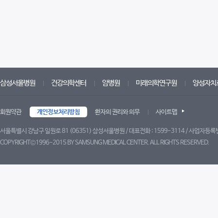
삼성서울병원
건강의학센터
암병원
미래의학연구원
양성자치
회원약관
개인정보처리방침
환자의 권리와 의무
사이트맵
서울특별시 강남구 일원로 81 (06351) 삼성서울병원 / 대표전화 : 1599-3114 / 사업자등록번
COPYRIGHT©1996-2015 BY SAMSUNG MEDICAL CENTER. ALL RIGHTS RESERVED.
트위터
페이스북
블로그
유튜브