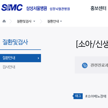
글
로
심장뇌혈관병원
벌
질환및검사
질환안내
네
비
게
질환및검사
이
[소아/신
션
질환안내
관련진료
검사안내
태그
#소아배뇨장애