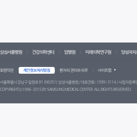
삼성서울병원
건강의학센터
암병원
미래의학연구원
양성자치
회원약관
개인정보처리방침
환자의 권리와 의무
사이트맵
서울특별시 강남구 일원로 81 (06351) 삼성서울병원 / 대표전화 : 1599-3114 / 사업자등록번
COPYRIGHT©1996-2015 BY SAMSUNG MEDICAL CENTER. ALL RIGHTS RESERVED.
트위터
페이스북
블로그
유튜브