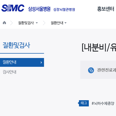
글
로
심장뇌혈관병원
벌
질환및검사
질환안내
네
비
게
질환및검사
이
[내분비/
션
질환안내
관련진료
검사안내
태그
#뇌하수체종양