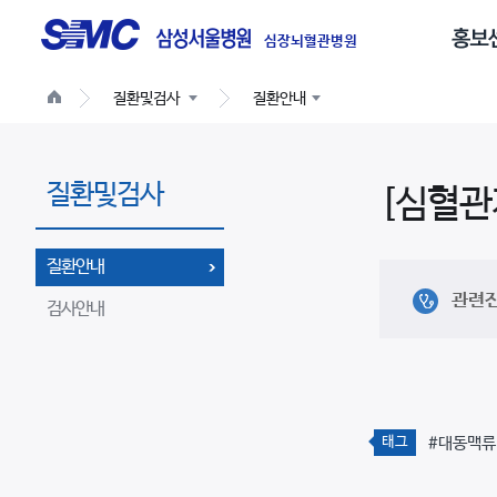
글
로
심장뇌혈관병원
벌
질환및검사
질환안내
네
비
게
질환및검사
이
[심혈관
션
질환안내
관련
검사안내
태그
#대동맥류