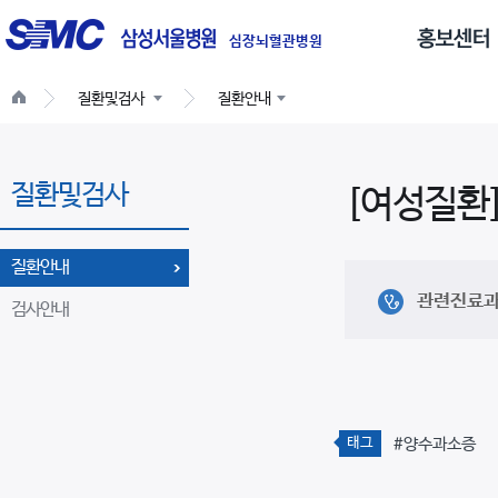
글
로
심장뇌혈관병원
벌
질환및검사
질환안내
네
비
게
질환및검사
이
[여성질환
션
질환안내
관련진료
검사안내
태그
#양수과소증