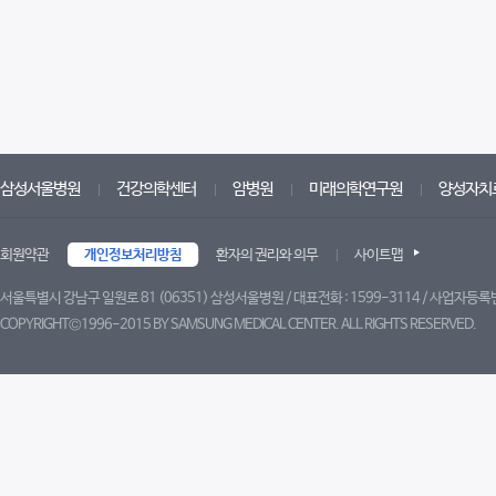
삼성서울병원
건강의학센터
암병원
미래의학연구원
양성자치
회원약관
개인정보처리방침
환자의 권리와 의무
사이트맵
서울특별시 강남구 일원로 81 (06351) 삼성서울병원 / 대표전화 : 1599-3114 / 사업자등록번
COPYRIGHT©1996-2015 BY SAMSUNG MEDICAL CENTER. ALL RIGHTS RESERVED.
트위터
페이스북
블로그
유튜브