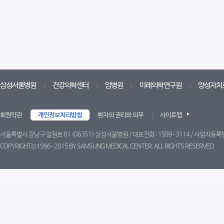
삼성서울병원
건강의학센터
암병원
미래의학연구원
양성자치
회원약관
개인정보처리방침
환자의 권리와 의무
사이트맵
서울특별시 강남구 일원로 81 (06351) 삼성서울병원 / 대표전화 : 1599-3114 / 사업자등록번
COPYRIGHT©1996-2015 BY SAMSUNG MEDICAL CENTER. ALL RIGHTS RESERVED.
트위터
페이스북
블로그
유튜브