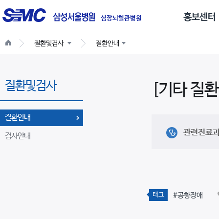
글
로
심장뇌혈관병원
벌
질환및검사
질환안내
네
비
게
질환및검사
이
[기타 질환
션
질환안내
관련진료
검사안내
태그
#공황장애