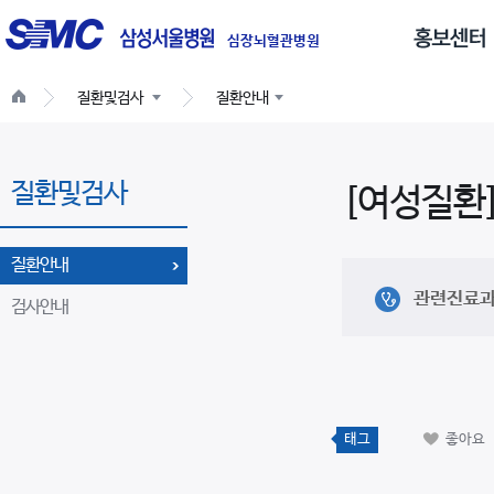
글
로
심장뇌혈관병원
벌
질환및검사
질환안내
네
비
게
질환및검사
이
[여성질환
션
질환안내
관련진료
검사안내
태그
좋아요