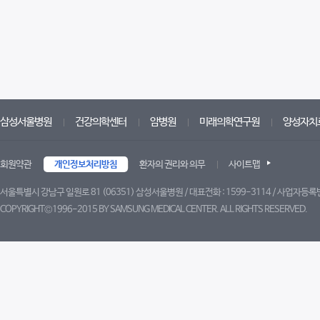
삼성서울병원
건강의학센터
암병원
미래의학연구원
양성자치
회원약관
개인정보처리방침
환자의 권리와 의무
사이트맵
서울특별시 강남구 일원로 81 (06351) 삼성서울병원 / 대표전화 : 1599-3114 / 사업자등록번
COPYRIGHT©1996-2015 BY SAMSUNG MEDICAL CENTER. ALL RIGHTS RESERVED.
트위터
페이스북
블로그
유튜브