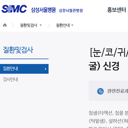
글
로
심장뇌혈관병원
벌
질환및검사
질환안내
네
비
게
질환및검사
이
[눈/코/귀
션
굴) 신경
질환안내
검사안내
관련진료
침샘(타액선, 침을 
(턱밑샘), 설하선(