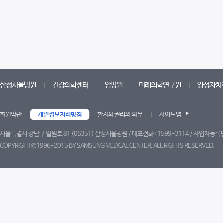
삼성서울병원
건강의학센터
암병원
미래의학연구원
양성자치
회원약관
개인정보처리방침
환자의 권리와 의무
사이트맵
서울특별시 강남구 일원로 81 (06351) 삼성서울병원 / 대표전화 : 1599-3114 / 사업자등록번
COPYRIGHT©1996-2015 BY SAMSUNG MEDICAL CENTER. ALL RIGHTS RESERVED.
트위터
페이스북
블로그
유튜브