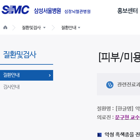
글
로
심장뇌혈관병원
벌
질환및검사
질환안내
네
비
게
질환및검사
이
[피부/미
션
질환안내
관련진료
검사안내
질환명 : [한글명] 악
의료진 :
문구현 교수
악성 흑색종을 