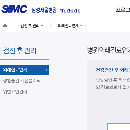
글
로
개인건강검진
벌
검진 후 관리
외래진료연계
네
비
게
병원외래진료연
검진 후 관리
이
션
외래진료연계
건강검진 후 외래
건강검진 후 외래진
생활습관 개선클리닉
의 진료의뢰서 없이
위험요인관리