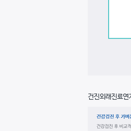
건
강
검
진
건진외래진료연
방
문
결
건강검진 후 가벼
과
건강검진 후 비교적
상