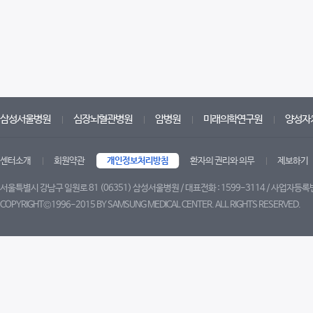
해
추
적
관
찰
및
상
삼성서울병원
심장뇌혈관병원
암병원
미래의학연구원
양성자
담
을
센터소개
회원약관
개인정보처리방침
환자의 권리와 의무
제보하기
받
으
서울특별시 강남구 일원로 81 (06351) 삼성서울병원 / 대표전화 : 1599-3114 / 사업자등록번
실
COPYRIGHT©1996-2015 BY SAMSUNG MEDICAL CENTER. ALL RIGHTS RESERVED.
트위터
페이스북
블로그
유튜브
수
있
습
니
다
.