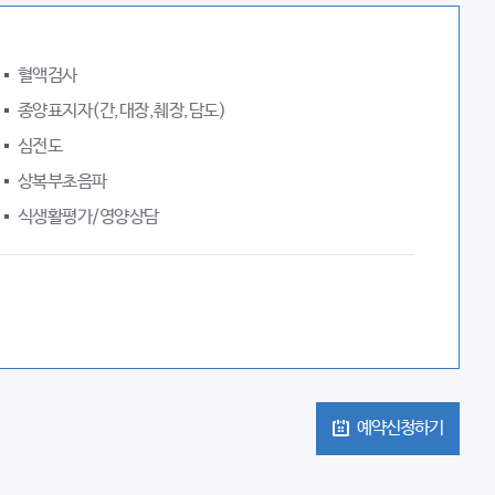
혈액검사
종양표지자(간,대장,췌장,담도)
심전도
상복부초음파
식생활평가/영양상담
예약신청하기