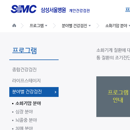
글
로
개인건강검진
벌
프로그램
분야별 건강검진
소화기암 분야
네
비
게
소
프로그램
이
소화기계 질환에 대
화
통 질환의 조기진
션
기
종합건강검진
암
전
라이프스테이지
문
분야별 건강검진
프로그램
안내
소화기암 분야
심장 분야
뇌졸중 분야
치매 분야