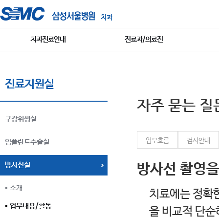
치과
치과진료안내
진료과/의료진
진료지원실
자주 묻는 질문
구강위생실
업무흐름
검사안내
임플란트수술실
방사선실
방사선 촬영을
소개
치료에는 정확한
업무내용/활동
을 비교적 단순