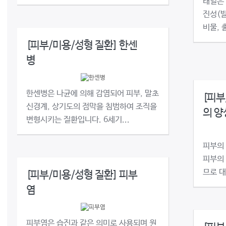
태열은
진성(발
비물, 
[피부/미용/성형 질환] 한센
병
한센병은 나균에 의해 감염되어 피부, 말초
[피부
신경계, 상기도의 점막을 침범하여 조직을
의 양
변형시키는 질환입니다. 6세기...
피부의 
피부의
므로 대
[피부/미용/성형 질환] 피부
염
피부염은 습진과 같은 의미로 사용되며 원