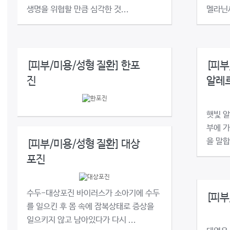
생명을 위협할 만큼 심각한 것...
멜라닌세
[피부/미용/성형 질환] 한포
[피부
진
알레
햇빛 알
부에 
을 말합
[피부/미용/성형 질환] 대상
포진
수두-대상포진 바이러스가 소아기에 수두
[피부
를 일으킨 후 몸 속에 잠복상태로 증상을
일으키지 않고 남아있다가 다시 ...