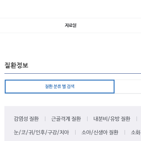
자료실
질환정보
질환 분류 별 검색
감염성 질환
근골격계 질환
내분비/유방 질환
눈/코/귀/인후/구강/치아
소아/신생아 질환
소화