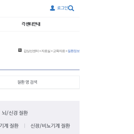
로그인
각 센터안내
갑상선센터
>
자료실
>
교육자료
>
질환정보
질환 명 검색
뇌/신경 질환
기계 질환
신장/비뇨기계 질환