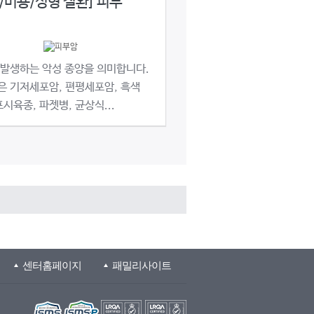
/미용/성형 질환] 피부
 발생하는 악성 종양을 의미합니다.
은 기저세포암, 편평세포암, 흑색
포시육종, 파젯병, 균상식...
센터홈페이지
패밀리사이트