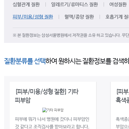
심혈관계 질환
알레르기/류마티스 질환
여성질환
피부/미용/성형 질환
혈액/종양 질환
호흡기계 질
※ 본 질환정보는 삼성서울병원에서 저작권을 소유 하고 있습니다. 무단 
질환분류를 선택
하여 원하시는 질환정보를 검색하
[피부/미용/성형 질환] 기타
[피부
피부암
흑색
피부에 뭐가 나서 병원에 갔더니 피부암인
흑색종
것 같다고 조직검사를 받아보라고 합니다.
부암으