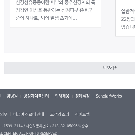
신경섬유종증이란 피부와 중추신경계의 특
징정인 이상을 동반하는 신경피부 증후군
일반적
중의 하나로, 뇌의 발생 초기에...
22쌍과
있습니다
더보기 +
원
암병원
양성자치료센터
인재채용
장례식장
ScholarWorks
 의무
비급여 진료비 안내
고객의 소리
사이트맵
1599-3114 / 사업자등록번호 : 213-82-05096 박승우
 CENTER. ALL RIGHTS RESERVED.