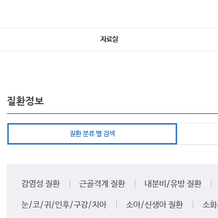
자료실
질환정보
질환 분류 별 검색
감염성 질환
근골격계 질환
내분비/유방 질환
눈/코/귀/인후/구강/치아
소아/신생아 질환
소화