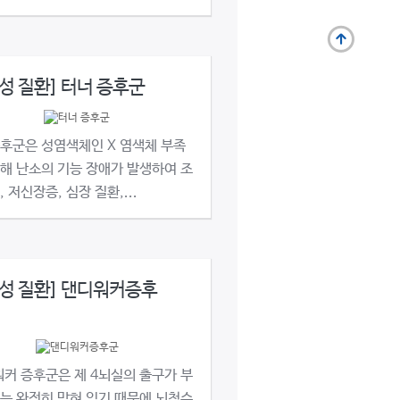
성 질환] 터너 증후군
증후군은 성염색체인 X 염색체 부족
해 난소의 기능 장애가 발생하여 조
, 저신장증, 심장 질환,...
성 질환] 댄디워커증후
커 증후군은 제 4뇌실의 출구가 부
는 완전히 막혀 있기 때문에 뇌척수