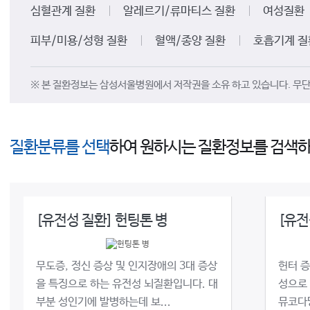
심혈관계 질환
알레르기/류마티스 질환
여성질환
피부/미용/성형 질환
혈액/종양 질환
호흡기계 질
※ 본 질환정보는 삼성서울병원에서 저작권을 소유 하고 있습니다. 무단 
질환분류를 선택
하여 원하시는 질환정보를 검색하
[유전성 질환] 헌팅톤 병
[유전
무도증, 정신 증상 및 인지장애의 3대 증상
헌터 
을 특징으로 하는 유전성 뇌질환입니다. 대
성으로
부분 성인기에 발병하는데 보...
뮤코다당