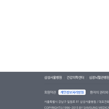
삼성서울병원
건강의학센터
심장뇌혈관병
회원약관
개인정보처리방침
환자의 권리와
서울특별시 강남구 일원로 81 삼성서울병원 / 대표전화 : 
COPYRIGHT©1996-2015 BY SAMSUNG MEDICAL