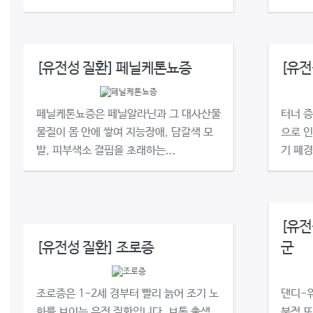
[유전성 질환] 페닐케톤뇨증
[유전
페닐케톤뇨증은 페닐알라닌과 그 대사산물
터너 
물질이 몸 안에 쌓여 지능장애, 담갈색 모
으로 인
발, 피부색소 결핍을 초래하는...
기 폐경
[유전
[유전성 질환] 조로증
군
조로증은 1-2세 경부터 빨리 늙어 조기 노
댄디-워
화를 보이는 유전 질환입니다. 보통 출생
분적 또