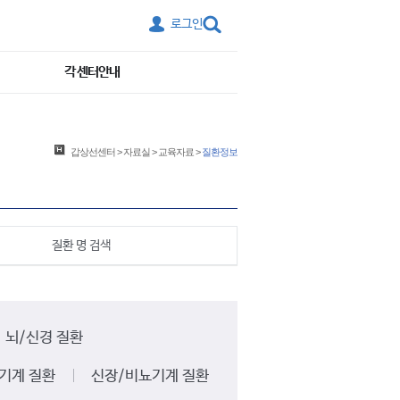
로그인
각 센터안내
갑상선센터
>
자료실
>
교육자료
>
질환정보
질환 명 검색
뇌/신경 질환
기계 질환
신장/비뇨기계 질환