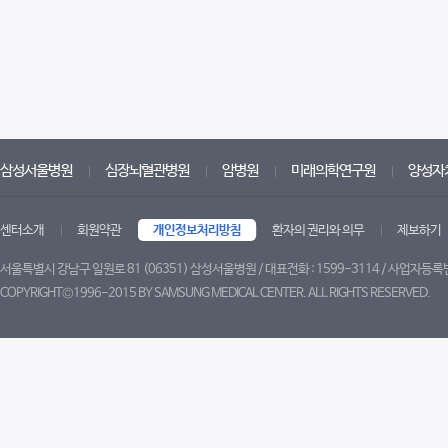
삼성서울병원
심장뇌혈관병원
암병원
미래의학연구원
양성자
센터소개
회원약관
개인정보처리방침
환자의 권리와 의무
제보하기
서울특별시 강남구 일원로 81 (06351) 삼성서울병원 / 대표전화 : 1599-3114 / 사업자등록번
COPYRIGHT©1996-2015 BY SAMSUNG MEDICAL CENTER. ALL RIGHTS RESERVED.
트위터
페이스북
블로그
유튜브