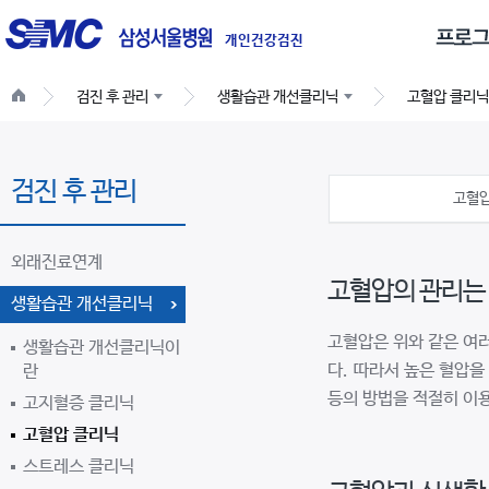
글
로
개인건강검진
벌
검진 후 관리
생활습관 개선클리닉
고혈압 클리닉
네
비
게
검진 후 관리
이
고혈압
션
외래진료연계
고혈압의 관리는 
생활습관 개선클리닉
고혈압은 위와 같은 여
생활습관 개선클리닉이
다. 따라서 높은 혈압
란
등의 방법을 적절히 이
고지혈증 클리닉
고혈압 클리닉
스트레스 클리닉