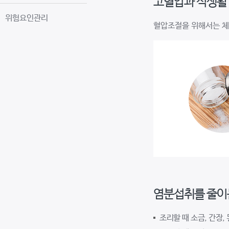
고혈압과 식생활
위험요인관리
혈압조절을 위해서는 체
염분섭취를 줄이
조리할 때 소금, 간장,