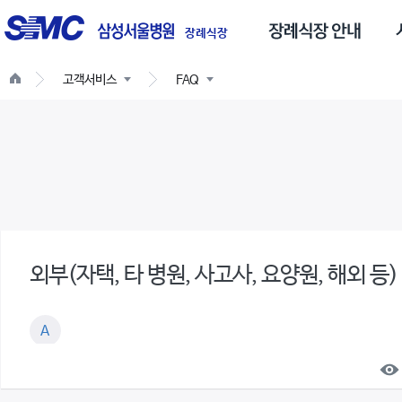
글
스
로
장례식장
벌
고객서비스
FAQ
네
비
게
이
션
A