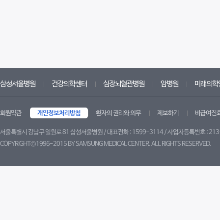
삼성서울병원
건강의학센터
심장뇌혈관병원
암병원
미래의학
회원약관
개인정보처리방침
환자의 권리와 의무
제보하기
비급여진
서울특별시 강남구 일원로 81 삼성서울병원 / 대표전화 : 1599-3114 / 사업자등록번호 : 213
COPYRIGHT©1996-2015 BY SAMSUNG MEDICAL CENTER. ALL RIGHTS RESERVED.
트위터
페이스북
유튜브