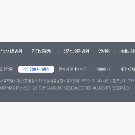
삼성서울병원
건강의학센터
심장뇌혈관병원
암병원
미래의학
회원약관
개인정보처리방침
환자의 권리와 의무
제보하기
비급여진
서울특별시 강남구 일원로 81 삼성서울병원 / 대표전화 : 1599-3114 / 사업자등록번호 : 213
COPYRIGHT©1996-2015 BY SAMSUNG MEDICAL CENTER. ALL RIGHTS RESERVED.
트위터
페이스북
유튜브