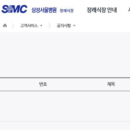
글
스
로
장례식장
벌
고객서비스
공지사항
네
비
게
이
션
번호
제목