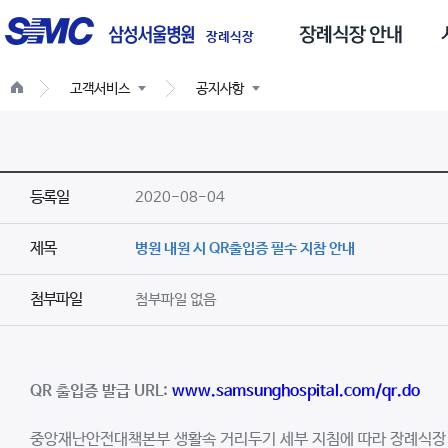
글
스
로
장례식장
벌
고객서비스
공지사항
네
비
게
이
등록일
2020-08-04
션
제목
병원 내원 시 QR출입증 필수 지참 안내
첨부파일
첨부파일 없음
QR
출입증
발급
URL:
www.samsunghospital.com/qr.do
중앙재난안전대책본부 생활속 거리두기 세부 지침에 따라 장례식장 