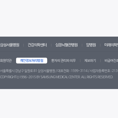
삼성서울병원
건강의학센터
심장뇌혈관병원
암병원
미래의학
회원약관
개인정보처리방침
환자의 권리와 의무
제보하기
비급여진
서울특별시 강남구 일원로 81 삼성서울병원 / 대표전화 : 1599-3114 / 사업자등록번호 : 213
COPYRIGHT©1996-2015 BY SAMSUNG MEDICAL CENTER. ALL RIGHTS RESERVED.
트위터
페이스북
유튜브