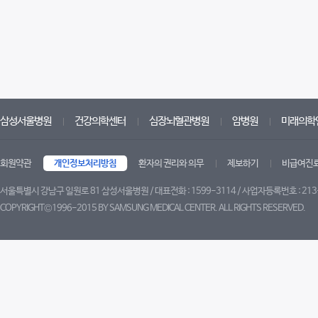
삼성서울병원
건강의학센터
심장뇌혈관병원
암병원
미래의학
회원약관
개인정보처리방침
환자의 권리와 의무
제보하기
비급여진
서울특별시 강남구 일원로 81 삼성서울병원 / 대표전화 : 1599-3114 / 사업자등록번호 : 213
COPYRIGHT©1996-2015 BY SAMSUNG MEDICAL CENTER. ALL RIGHTS RESERVED.
트위터
페이스북
유튜브