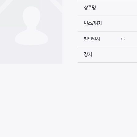
상주명
빈소/위치
발인일시
/ :
장지