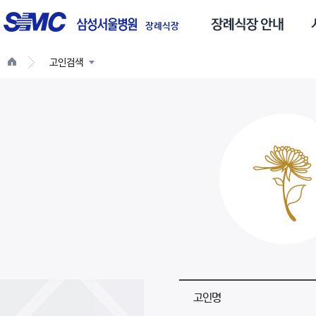
글
스
로
장례식장
벌
고인검색
네
비
게
이
션
고인명