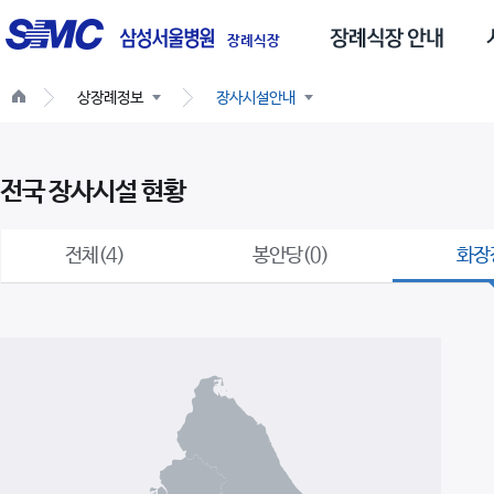
글
스
로
장례식장
벌
상장례정보
장사시설안내
네
비
게
전국 장사시설 현황
이
션
전체(4)
봉안당(0)
화장