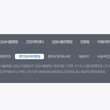
삼성서울병원
건강의학센터
심장뇌혈관병원
암병원
미래의학
회원약관
개인정보처리방침
환자의 권리와 의무
제보하기
비급여진
서울특별시 강남구 일원로 81 삼성서울병원 / 대표전화 : 1599-3114 / 사업자등록번호 : 213
COPYRIGHT©1996-2015 BY SAMSUNG MEDICAL CENTER. ALL RIGHTS RESERVED.
트위터
페이스북
유튜브