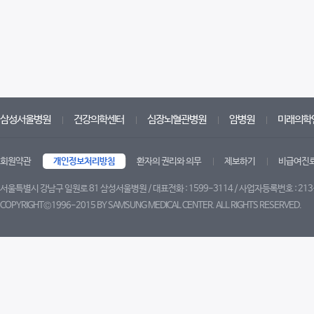
삼성서울병원
건강의학센터
심장뇌혈관병원
암병원
미래의학
회원약관
개인정보처리방침
환자의 권리와 의무
제보하기
비급여진
서울특별시 강남구 일원로 81 삼성서울병원 / 대표전화 : 1599-3114 / 사업자등록번호 : 213
COPYRIGHT©1996-2015 BY SAMSUNG MEDICAL CENTER. ALL RIGHTS RESERVED.
트위터
페이스북
유튜브