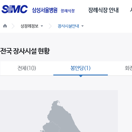
글
스
로
장례식장
벌
상장례정보
장사시설안내
네
비
게
전국 장사시설 현황
이
션
전체(10)
봉안당(1)
화장