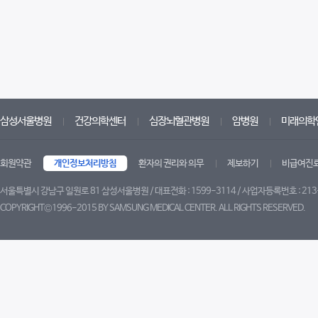
삼성서울병원
건강의학센터
심장뇌혈관병원
암병원
미래의학
회원약관
개인정보처리방침
환자의 권리와 의무
제보하기
비급여진
서울특별시 강남구 일원로 81 삼성서울병원 / 대표전화 : 1599-3114 / 사업자등록번호 : 213
COPYRIGHT©1996-2015 BY SAMSUNG MEDICAL CENTER. ALL RIGHTS RESERVED.
트위터
페이스북
유튜브