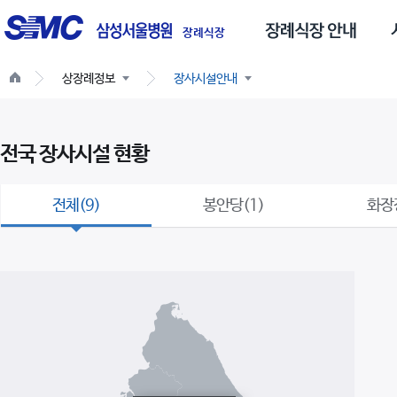
글
스
로
장례식장
벌
상장례정보
장사시설안내
네
비
게
전국 장사시설 현황
이
션
전체(9)
봉안당(1)
화장