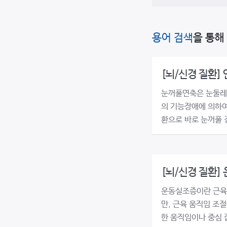
용어 검색
을 통해
[뇌/신경 질환]
눈꺼풀연축은 눈둘레
의 기능장애에 의하여
환으로 바로 눈꺼풀 경
[뇌/신경 질환]
운동실조증이란 근육
만, 근육 움직임 조절
한 움직임이나 중심 잡