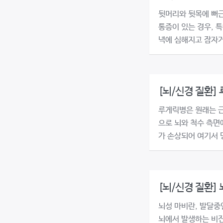
뒷머리와 뒷목에 뻐근
통증이 있는 경우, 
녁에 심해지고 잠자거나
[뇌/신경 질환]
루게릭병은 원래는 
으로 뇌와 척수 측면
가 손상되어 여기서 명
[뇌/신경 질환]
뇌성 마비란, 발달중
뇌에서 발생하는 비진