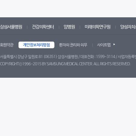
삼성서울병원
건강의학센터
암병원
미래의학연구원
양성자치
회원약관
개인정보처리방침
환자의 권리와 의무
사이트맵
서울특별시 강남구 일원로 81 (06351) 삼성서울병원 / 대표전화 : 1599-3114 / 사업자등록번
COPYRIGHT©1996-2015 BY SAMSUNG MEDICAL CENTER. ALL RIGHTS RESERVED.
트위터
페이스북
블로그
유튜브