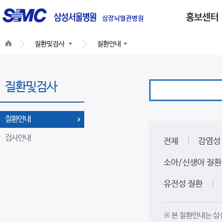
글
로
심장뇌혈관병원
벌
질환및검사
질환안내
네
비
게
질환및검사
이
션
질환안내
검사안내
전체
감염성
소아/신생아 질환
유전성 질환
※ 본 질환안내는 삼