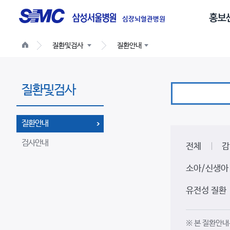
글
로
심장뇌혈관병원
벌
질환및검사
질환안내
네
비
게
질환및검사
이
션
질환안내
검사안내
전체
감
소아/신생아
유전성 질환
※ 본 질환안내