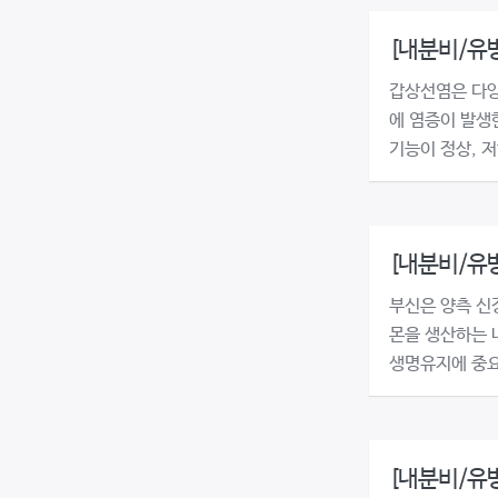
[내분비/유
갑상선염은 다양
에 염증이 발생
기능이 정상, 저
[내분비/유
부신은 양측 신
몬을 생산하는 
생명유지에 중요
[내분비/유