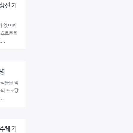
상선 기
어 있으며
 호르몬을
..
뇨병
음식물을 적
속의 포도당
..
수체 기