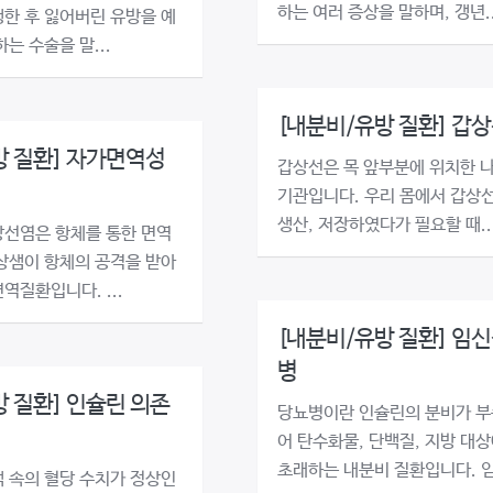
하는 여러 증상을 말하며, 갱년..
한 후 잃어버린 유방을 예
는 수술을 말...
[내분비/유방 질환] 갑상
방 질환] 자가면역성
갑상선은 목 앞부분에 위치한 
기관입니다. 우리 몸에서 갑상
생산, 저장하였다가 필요할 때..
선염은 항체를 통한 면역
상샘이 항체의 공격을 받아
역질환입니다. ...
[내분비/유방 질환] 임신
병
 질환] 인슐린 의존
당뇨병이란 인슐린의 분비가 부
어 탄수화물, 단백질, 지방 대
초래하는 내분비 질환입니다. 임.
 속의 혈당 수치가 정상인