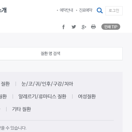
인쇄 TI
facebook
twitter
google plus
Print
검색
예약안내
진료예약
로그인
인쇄 TI
facebook
twitter
google plus
Print
질환 명 검색
 질환
눈/코/귀/인후/구강/치아
질환
알레르기/류마티스 질환
여성질환
환
기타 질환
을 수 있습니다.