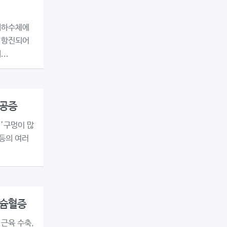
뇌하수체에
 항진되어
..
다공증
’구멍이 많
 등의 여러
칼슘혈증
 근육 수축,