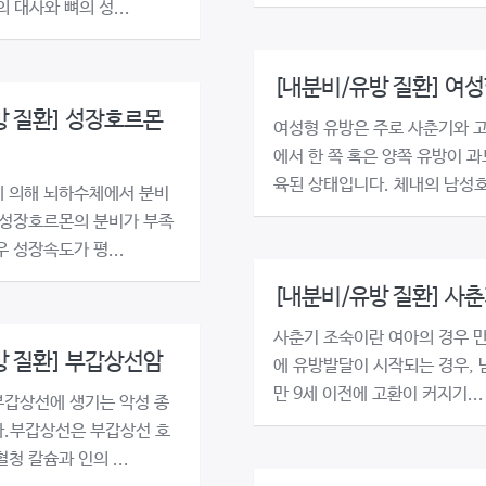
 대사와 뼈의 성...
[내분비/유방 질환] 여성
방 질환] 성장호르몬
여성형 유방은 주로 사춘기와 
에서 한 쪽 혹은 양쪽 유방이 
육된 상태입니다. 체내의 남성호.
 의해 뇌하수체에서 분비
 성장호르몬의 분비가 부족
 성장속도가 평...
[내분비/유방 질환] 사춘
사춘기 조숙이란 여아의 경우 만
방 질환] 부갑상선암
에 유방발달이 시작되는 경우, 
만 9세 이전에 고환이 커지기...
갑상선에 생기는 악성 종
.부갑상선은 부갑상선 호
청 칼슘과 인의 ...