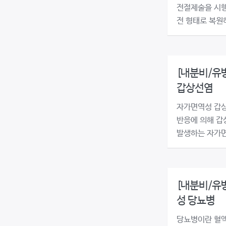
전절제술을 시행
전 형태로 복원하
[내분비/유
갑상선염
자가면역성 갑상
반응에 의해 갑
발생하는 자가면
[내분비/유방
성 당뇨병
당뇨병이란 혈액