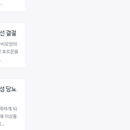
.
선 결절
나비모양의
선 호르몬을
.
성 당뇨
족하게 되
상에 이상을
..