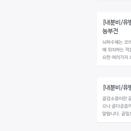
[내분비/유방
능부전
뇌하수체는 코의
에 위치하는 작
요한 여러가지 
[내분비/유
골감소증이란 
으나 골다공증까
말합니다. 골밀도