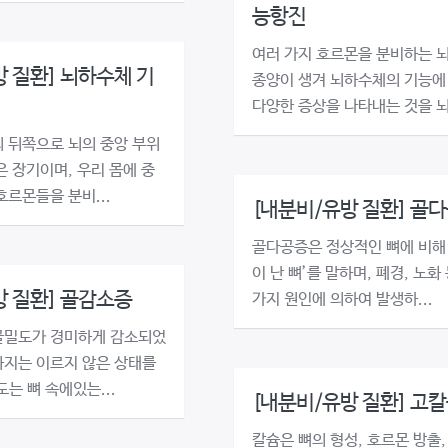
능항진
여러 가지 호르몬을 분비하는 
 질환] 뇌하수체 기
종양이 생겨 뇌하수체의 기능에
다양한 증상을 나타내는 것을 뇌.
 뒤쪽으로 뇌의 중앙 부위
은 장기이며, 우리 몸에 중
호르몬들을 분비...
[내분비/유방 질환] 골
골다공증은 정상적인 뼈에 비해 
이 난 뼈’를 말하며, 폐경, 노화
방 질환] 골감소증
가지 원인에 의하여 발생하...
골밀도가 경미하게 감소되었
지는 이르지 않은 상태를
는 뼈 속에있는...
[내분비/유방 질환] 고
칼슘은 뼈의 형성, 호르몬 방출,