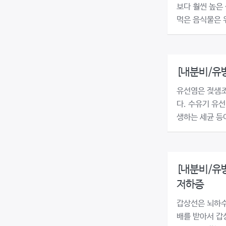
보다 훨씬 높은
먹은 음식물은 위
[내분비/유
유선염은 젖샘조
다. 수유기 유
생하는 세균 등이
[내분비/유방
저하증
갑상선은 뇌하수
배를 받아서 갑