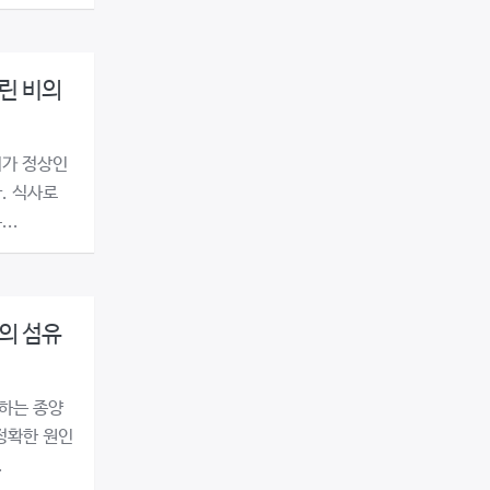
린 비의
치가 정상인
. 식사로
..
의 섬유
하는 종양
정확한 원인
.