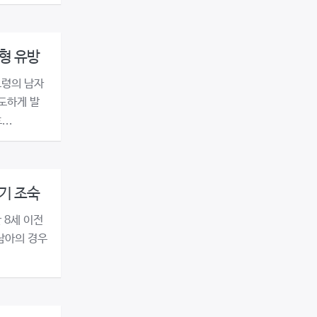
형 유방
고령의 남자
과도하게 발
..
기 조숙
 8세 이전
남아의 경우