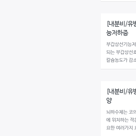
[내분비/유방
능저하증
부갑상선기능저
되는 부갑상선호
칼슘농도가 감소
[내분비/유방
양
뇌하수체는 코의
에 위치하는 작
요한 여러가지 