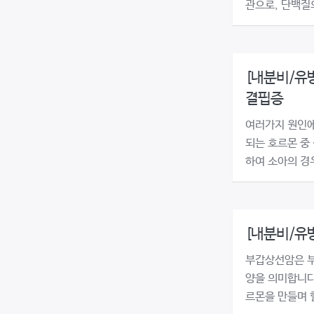
관으로, 단백질의
[내분비/유
결핍증
여러가지 원인에
되는 호르몬 중
하여 소아의 경우
[내분비/유
부갑상선암은 부
양을 의미합니다
르몬을 만들며 혈