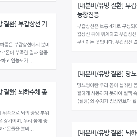
[내분비/유방 질환] 부갑
능항진증
 질환] 부갑상선 기
부갑상선은 보통 4개로 구성되
갑상선 뒤에 위치하고 부갑상선
분비하는 곳입니다. 부갑상선 호.
하증은 부갑상선에서 분비
르몬이 부족한 결과 혈중
하고 인농도가 ...
[내분비/유방 질환] 당
당뇨병이란 우리 몸이 섭취한 
 질환] 뇌하수체 종
절하게 사용하지 못하여 혈액 
(혈당)의 수치가 정상인보다 훨.
 뒤쪽으로 뇌의 중앙 부위
은 장기이며, 우리 몸에 중
호르몬들을 분비...
[내분비/유방 질환] 뇌하