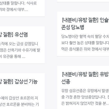
 상태를 말합니다. 식사로
와 장에서 대부...
[내분비/유방 질환] 인슐
존성 당뇨병
방 질환] 유선염
당뇨병이란 혈액 속의 혈당 수
보다 훨씬 높은 상태를 말합니다
직에 오는 급성 감염입니
먹은 음식물은 위와 장에서 대부.
선염은 산욕기와 수유기에 발
 유관을 통해 ...
[내분비/유방 질환] 유방
 질환] 갑상선 기능
선종
유방 섬유선종은 유방에서 발생
중 가장 흔한 양성종양입니다. 
체의 갑상선 호르몬의 지
은 밝혀지지 않았지만 젖을 분..
상선 호르몬을 분비하는 기