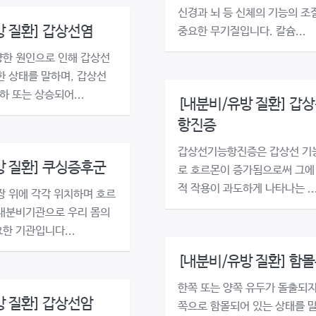
신경과 뇌 등 신체의 기능의 조
방 질환] 갑상선염
중요한 무기질입니다. 칼슘...
한 원인으로 인해 갑상선
한 상태를 말하며, 갑상선
하 또는 상승되어...
[내분비/유방 질환] 갑상
항진증
갑상선기능항진증은 갑상선 기
방 질환] 쿠싱증후군
로 호르몬이 증가됨으로써 그에
적 작용이 과도하게 나타나는 ..
장 위에 각각 위치하며 호르
내분비기관으로 우리 몸의
한 기관입니다...
[내분비/유방 질환] 함
한쪽 또는 양쪽 유두가 돌출되지
방 질환] 갑상선암
쪽으로 함몰되어 있는 상태를 말