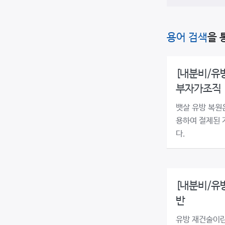
용어 검색
을 
[내분비/유방
부자가조직
뱃살 유방 복원
용하여 절제된 
다.
[내분비/유방
반
유방 재건술이란