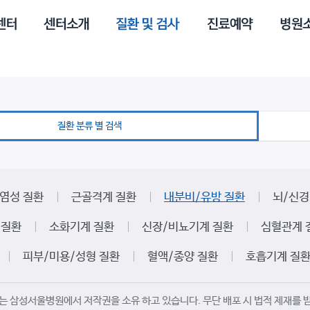
질환 분류 별 검색
염성 질환
근골격계 질환
내분비/유방 질환
뇌/신경
 질환
소화기계 질환
신장/비뇨기계 질환
심혈관계 
피부/미용/성형 질환
혈액/종양 질환
호흡기계 질
는 삼성서울병원에서 저작권을 소유 하고 있습니다. 무단 배포 시 법적 제재를 받