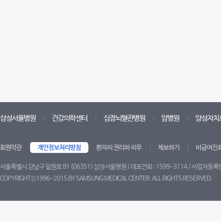
삼성서울병원
건강의학센터
심장뇌혈관병원
암병원
양성자치
회원약관
개인정보처리방침
환자의 권리와 의무
제보하기
비급여진
정보보호관리체계인증 상세팝업
서울특별시 강남구 일원로 81 (06351) 삼성서울병원 / 대표전화 : 1599-3114 / 사업자등록번
COPYRIGHT©1996-2015 BY SAMSUNG MEDICAL CENTER. ALL RIGHTS RESERVED.
트위터
페이스북
유튜브