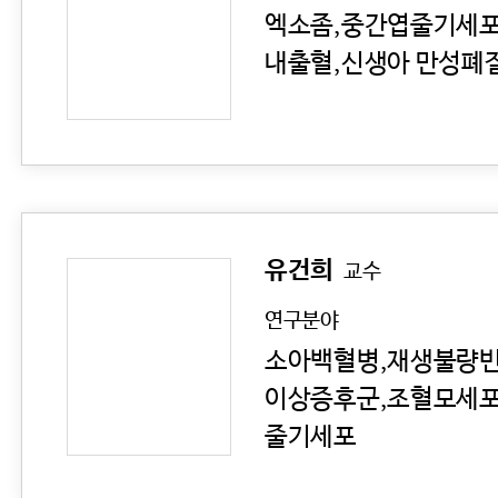
엑소좀,중간엽줄기세포
내출혈,신생아 만성폐
유건희
교수
연구분야
소아백혈병,재생불량빈
이상증후군,조혈모세포
줄기세포