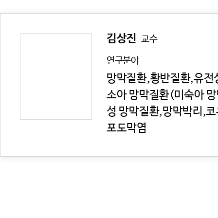
김상진
교수
연구분야
망막질환,황반질환,유전
소아 망막질환(미숙아 
성 망막질환,망막박리,코
포도막염