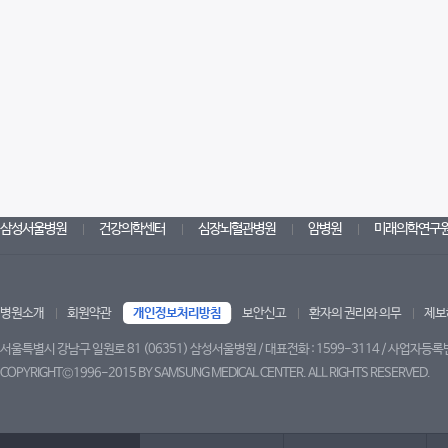
삼성서울병원
건강의학센터
심장뇌혈관병원
암병원
미래의학연구
병원소개
회원약관
개인정보처리방침
보안신고
환자의 권리와 의무
제보
서울특별시 강남구 일원로 81 (06351) 삼성서울병원 / 대표전화 : 1599-3114 / 사업자등록번
COPYRIGHT©1996-2015 BY SAMSUNG MEDICAL CENTER. ALL RIGHTS RESERVED.
브