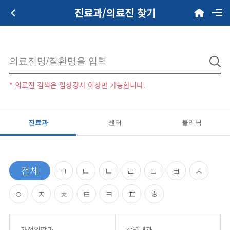
진료과/의료진 찾기
* 의료진 검색은 임상강사 이상만 가능합니다.
진료과
센터
클리닉
전체
ㄱ
ㄴ
ㄷ
ㄹ
ㅁ
ㅂ
ㅅ
ㅇ
ㅈ
ㅊ
ㅌ
ㅋ
ㅍ
ㅎ
가정의학과
감염내과