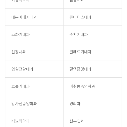
내분비대사내과
류마티스내과
소화기내과
순환기내과
신장내과
알레르기내과
입원전담내과
혈액종양내과
호흡기내과
마취통증의학과
방사선종양학과
병리과
비뇨의학과
산부인과