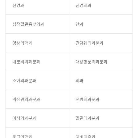
신경과
신경외과
심장혈관흉부외과
안과
영상의학과
간담췌외과분과
내분비외과분과
대장항문외과분과
소아외과분과
외과
위장관외과분과
유방외과분과
이식외과분과
혈관외과분과
응급의학과
이비인후과