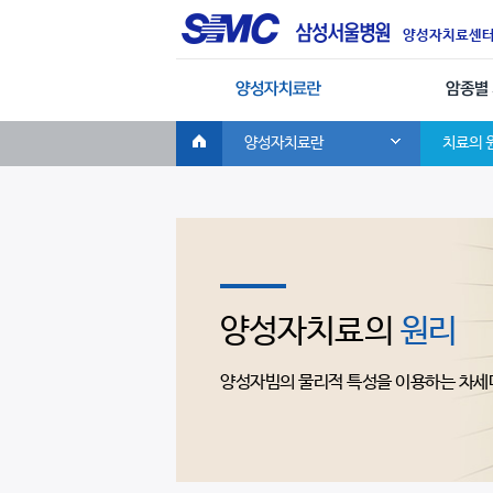
CLOSE
양성자치료센
글
이용안내
인포 미디어
로
벌
양성자치료란
치료의 
네
비
게
y
이
션
양성자치료의
원리
양성자빔의 물리적 특성을 이용하는 차