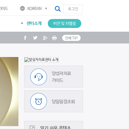
검색
가이드
KOREAN
로그인
비전 및 차별점
인쇄 TIP
facebook
twitter
google plus
Print
양성자치료
가이드
당일일정조회
알기 쉬운 콘텐츠