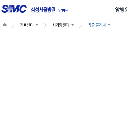
글
로
암병원
벌
진료센터
희귀암센터
육종 클리닉
네
비
게
이
션