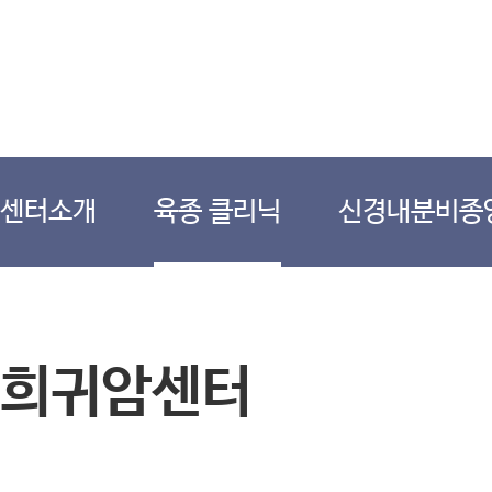
센터소개
육종 클리닉
신경내분비종양
희귀암센터