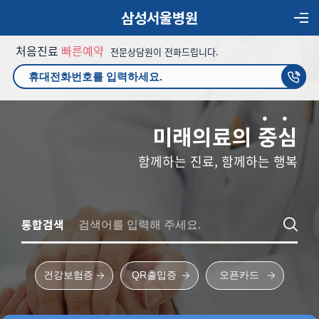
삼성서울병원
처음진료
빠른예약
전문상담원이 전화드립니다.
미래의료의
중
심
함께하는 진료, 함께하는 행복
통합검색
건강보험증
QR출입증
오픈카드